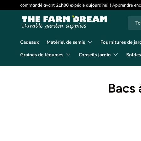
commandé avant
21h00
expédié
aujourd'hui !
Apprendre enc
Aller au contenu
Reche
Type d
To
Cadeaux
Matériel de semis
Fournitures de jar
Graines de légumes
Conseils jardin
Soldes
Bacs 