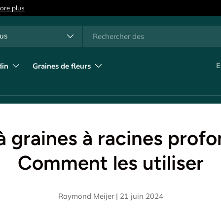
ore plus
rche
e produit
us
E
din
Graines de fleurs
à graines à racines profo
Comment les utiliser
Raymond Meijer |
21 juin 2024