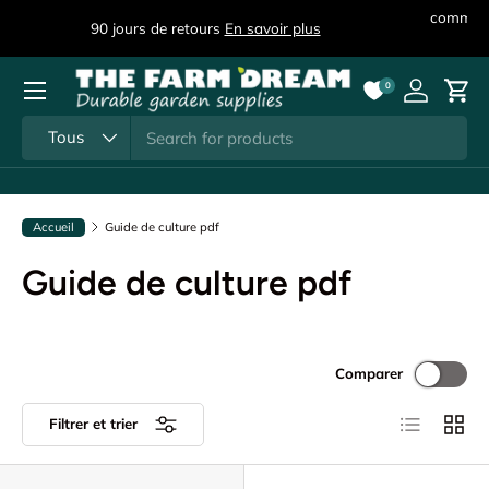
co
90 jours de retours
En savoir plus
Aller au contenu
Menu
0
Se connec
Pani
Recherche
Type de produit
Tous
Accueil
Guide de culture pdf
Guide de culture pdf
Comparer
Liste
Grille
Filtrer et trier