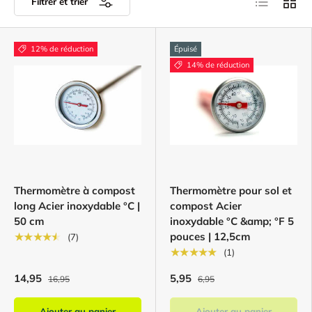
Filtrer et trier
12% de réduction
Épuisé
14% de réduction
Thermomètre à compost
Thermomètre pour sol et
long Acier inoxydable °C |
compost Acier
50 cm
inoxydable °C &amp; °F 5
pouces | 12,5cm
★★★★★
(7)
★★★★★
(1)
14,95
5,95
16,95
6,95
Ajouter au panier
Ajouter au panier