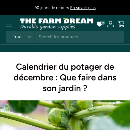
co
90 jours de retours
En savoir plus
Aller au contenu
Menu
0
Se connec
Pani
Recherche
Type de produit
Tous
Calendrier du potager de
décembre : Que faire dans
son jardin ?