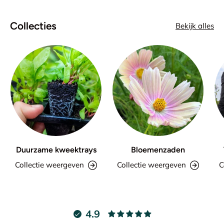
Collecties
Bekijk alles
Duurzame kweektrays
Bloemenzaden
Collectie weergeven
Collectie weergeven
C
4.9