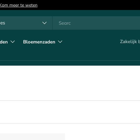
n
tsoort
les
Zakelijk 
eden
Bloemenzaden