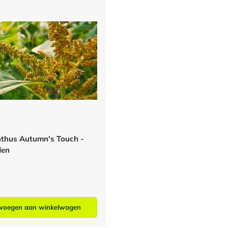
thus Autumn's Touch -
den
voegen aan winkelwagen