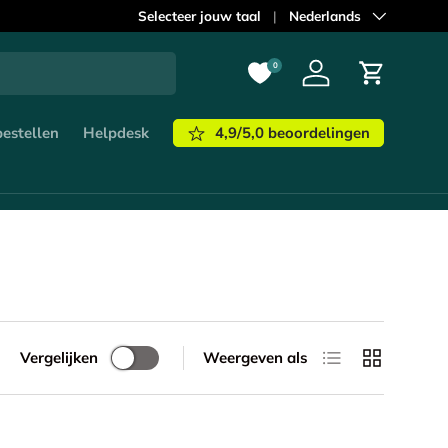
Voor 21
Selecteer jouw taal
:00 uur
besteld,
vandaag verzonden!
Taal
Nederlands
Kom m
0
Inloggen
Winkelwa
4,9/5,0 beoordelingen
bestellen
Helpdesk
Lijst
Raster
Vergelijken
Weergeven als