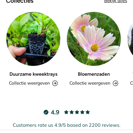
Collecties
Bekijk alles
Duurzame kweektrays
Bloemenzaden
Collectie weergeven
Collectie weergeven
C
4.9
Customers rate us 4.9/5 based on 2200 reviews.