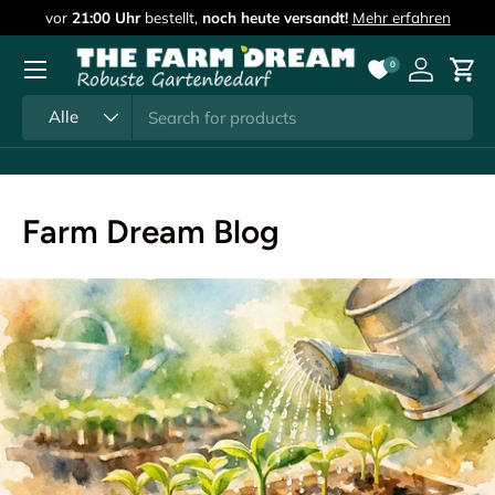
vor
21:00 Uhr
bestellt,
noch heute versandt!
Mehr erfahren
Direkt zum Inhalt
Menü
0
Einlogge
Ein
Suchen
Art
Alle
Farm Dream Blog