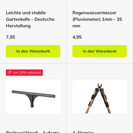
Leichte und stabile
Regenwassermesser
Gartenkelle - Deutsche
(Pluviometer) 1mm - 35
Herstellung
mm
7,95
4,95
In den Warenkorb
In den Warenkorb
Um 29% reduziert
Breitsprühkopf – Aufsatz
A-förmige