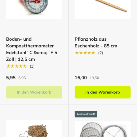
Boden- und
Pflanzholz aus
Kompostthermometer
Eschenholz - 85 cm
Edelstahl °C &amp; °F 5
★★★★★
(2)
Zoll | 12,5 cm
★★★★★
(1)
5,95
16,00
6,95
18,50
In den Warenkorb
In den Warenkorb
Ausverkauft