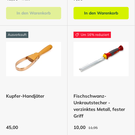
In den Warenkorb
In den Warenkorb
Ausverkauft
Um 16% reduziert
Kupfer-Handjäter
Fischschwanz-
Unkrautstecher -
verzinktes Metall, fester
Griff
45,00
10,00
11,95