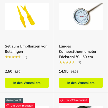
Set zum Umpflanzen von
Langes
Setzlingen
Kompostthermometer
Edelstahl °C | 50 cm
★★★★★
(3)
★★★★★
(7)
2,50
14,95
3,50
16,95
In den Warenkorb
In den Warenkorb
Ausverkauft
Um 29% reduziert
Um 20% reduziert