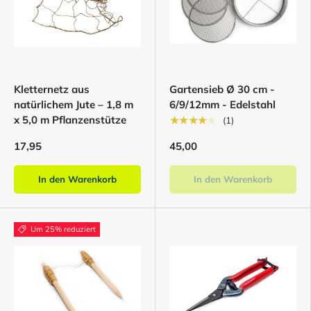
Kletternetz aus
Gartensieb Ø 30 cm -
natürlichem Jute – 1,8 m
6/9/12mm - Edelstahl
x 5,0 m Pflanzenstütze
★★★★★
(1)
17,95
45,00
In den Warenkorb
In den Warenkorb
Um 25% reduziert