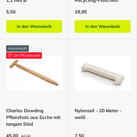
1,2 mm Ø
Recycling-Flaschen!
5,50
19,95
In den Warenkorb
In den Warenkorb
Ausverkauft
Um 5% reduziert
Charles Dowding
Nylonseil - 20 Meter -
Pflanzholz aus Esche mit
weiß
langem Stiel
45,00
7,50
47,50