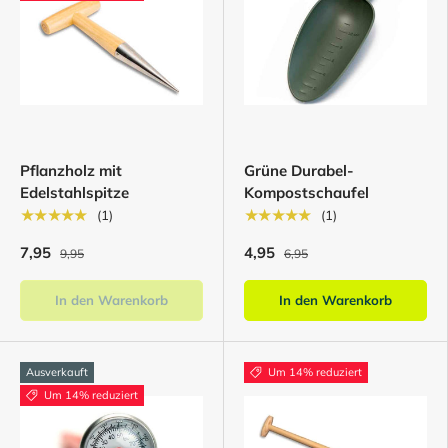
Pflanzholz mit
Grüne Durabel-
Edelstahlspitze
Kompostschaufel
★★★★★
★★★★★
(1)
(1)
7,95
4,95
9,95
6,95
In den Warenkorb
In den Warenkorb
Ausverkauft
Um 14% reduziert
Um 14% reduziert